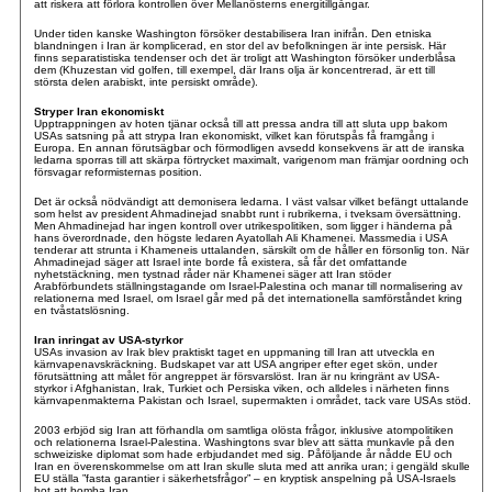
att riskera att förlora kontrollen över Mellanösterns energitillgångar.
Under tiden kanske Washington försöker destabilisera Iran inifrån. Den etniska
blandningen i Iran är komplicerad, en stor del av befolkningen är inte persisk. Här
finns separatistiska tendenser och det är troligt att Washington försöker underblåsa
dem (Khuzestan vid golfen, till exempel, där Irans olja är koncentrerad, är ett till
största delen arabiskt, inte persiskt område).
Stryper Iran ekonomiskt
Upptrappningen av hoten tjänar också till att pressa andra till att sluta upp bakom
USAs satsning på att strypa Iran ekonomiskt, vilket kan förutspås få framgång i
Europa. En annan förutsägbar och förmodligen avsedd konsekvens är att de iranska
ledarna sporras till att skärpa förtrycket maximalt, varigenom man främjar oordning och
försvagar reformisternas position.
Det är också nödvändigt att demonisera ledarna. I väst valsar vilket befängt uttalande
som helst av president Ahmadinejad snabbt runt i rubrikerna, i tveksam översättning.
Men Ahmadinejad har ingen kontroll over utrikespolitiken, som ligger i händerna på
hans överordnade, den högste ledaren Ayatollah Ali Khamenei. Massmedia i USA
tenderar att strunta i Khameneis uttalanden, särskilt om de håller en försonlig ton. När
Ahmadinejad säger att Israel inte borde få existera, så får det omfattande
nyhetstäckning, men tystnad råder när Khamenei säger att Iran stöder
Arabförbundets ställningstagande om Israel-Palestina och manar till normalisering av
relationerna med Israel, om Israel går med på det internationella samförståndet kring
en tvåstatslösning.
Iran inringat av USA-styrkor
USAs invasion av Irak blev praktiskt taget en uppmaning till Iran att utveckla en
kärnvapenavskräckning. Budskapet var att USA angriper efter eget skön, under
förutsättning att målet för angreppet är försvarslöst. Iran är nu kringränt av USA-
styrkor i Afghanistan, Irak, Turkiet och Persiska viken, och alldeles i närheten finns
kärnvapenmakterna Pakistan och Israel, supermakten i området, tack vare USAs stöd.
2003 erbjöd sig Iran att förhandla om samtliga olösta frågor, inklusive atompolitiken
och relationerna Israel-Palestina. Washingtons svar blev att sätta munkavle på den
schweiziske diplomat som hade erbjudandet med sig. Påföljande år nådde EU och
Iran en överenskommelse om att Iran skulle sluta med att anrika uran; i gengäld skulle
EU ställa ”fasta garantier i säkerhetsfrågor” – en kryptisk anspelning på USA-Israels
hot att bomba Iran.