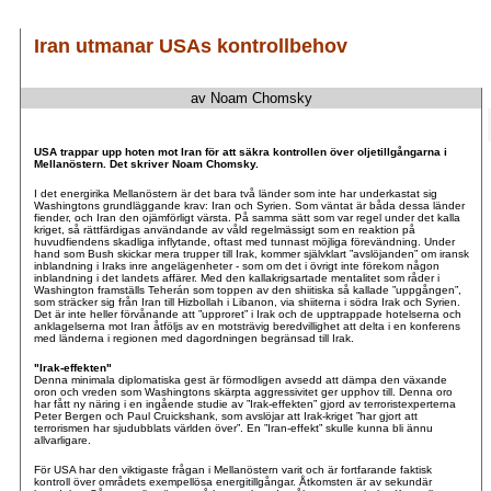
Iran utmanar USAs kontrollbehov
av Noam Chomsky
.
.
USA trappar upp hoten mot Iran för att säkra kontrollen över oljetillgångarna i
Mellanöstern. Det skriver Noam Chomsky.
I det energirika Mellanöstern är det bara två länder som inte har underkastat sig
Washingtons grundläggande krav: Iran och Syrien. Som väntat är båda dessa länder
fiender, och Iran den ojämförligt värsta. På samma sätt som var regel under det kalla
kriget, så rättfärdigas användande av våld regelmässigt som en reaktion på
huvudfiendens skadliga inflytande, oftast med tunnast möjliga förevändning. Under
hand som Bush skickar mera trupper till Irak, kommer självklart ”avslöjanden” om iransk
inblandning i Iraks inre angelägenheter - som om det i övrigt inte förekom någon
inblandning i det landets affärer. Med den kallakrigsartade mentalitet som råder i
Washington framställs Teherán som toppen av den shiitiska så kallade ”uppgången”,
som sträcker sig från Iran till Hizbollah i Libanon, via shiiterna i södra Irak och Syrien.
Det är inte heller förvånande att ”upproret” i Irak och de upptrappade hotelserna och
anklagelserna mot Iran åtföljs av en motsträvig beredvillighet att delta i en konferens
med länderna i regionen med dagordningen begränsad till Irak.
"Irak-effekten"
Denna minimala diplomatiska gest är förmodligen avsedd att dämpa den växande
oron och vreden som Washingtons skärpta aggressivitet ger upphov till. Denna oro
har fått ny näring i en ingående studie av ”Irak-effekten” gjord av terroristexperterna
Peter Bergen och Paul Cruickshank, som avslöjar att Irak-kriget ”har gjort att
terrorismen har sjudubblats världen över”. En ”Iran-effekt” skulle kunna bli ännu
allvarligare.
För USA har den viktigaste frågan i Mellanöstern varit och är fortfarande faktisk
kontroll över områdets exempellösa energitillgångar. Åtkomsten är av sekundär