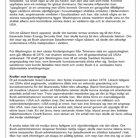
betydelse. Så snart oljan är ute på haven, kan den åka vart som helst. Kontroll
uppfattas som ett redskap för global dominans. Det iranska inflytandet över
”uppgången” är en utmaning mot USAs kontroll. Genom en geografisk tillfällighet
ligger världens största oljetillgångar i huvudsakligen shiitiska områden i Mellanöstern:
södra Irak, angränsande områden i Saudiarabien och Iran, där också några av de
största naturgasfyndigheterna ligger. Washingtons värsta mardröm skulle vara en lös
shiitisk allians som kontrollerar största delen av världens olja och är oberoende av
USA.
Om ett sådant block uppstod, skulle det kanske rentav ansluta sig till det Kina-
baserade Asian Energy Security Grid. Iran skulle kunna bli den utlösande faktorn. Om
det visar sig att Bush planerare åstadkommer något sådant, så skulle det allvarligt
underminera USAs maktposition i världen.
För Washington är den värsta förolämpningen från Teherans sida en uppstudsighet,
som går tillbaka till 1979, när shahen störtades, och till gisslandramat på USAs
ambassad. Till straff gick Washington över till att stödja Saddam Husseins
angreppskrig mot Iran, som lämnade hundratusentals döda efter sig. Sedan kom
sanktioner som kunde likställas med mord och under Bush d.ä. avvisades Irans
diplomatiska ansträngningar.
Krafter mot Iran-angrepp
DI juli invaderade Israel Libanon, den femte invasionen sedan 1978. Liksom tidigare
var USAs stöd avgörande, ursäkterna tålde inte en sekunds granskning och
konsekvenserna för det libanesiska folket blev allvarliga. Bland förevändningarna för
att invadera Libanon sades att Hizbollahs raketer skulle kunna avvärja ett amerikansk-
israeliskt anfall mot Iran. Trots vapenskramlet misstänker jag att det är föga troligt att
Bush-administrationen kommer att anfalla Iran. Mot detta finns en överväldigande
folkopinion i USA och världen över. Det verkar dessutom som om militären och
underrättelsetjänsten i USA också är emot. Iran kan inte försvara sig mot ett angrepp
från USA, men man kan svara på andra sätt, bland annat genom att uppvigla till än
större kaos i Irak. En del ännu mera varnande röster höjs, bland annat den brittiske
militärhistorikern Corelli Barnet, som skriver att ”ett anfall mot Iran skulle de facto utlösa
det tredje världskriget”.
Å andra sidan blir ett rovdjur ännu farligare och oberäkneligare när det såras. Om
Bush-administrationen desperat försöker rädda något, skulle man kunna riskera ännu
större katastrofer. Bush-administrationen har åstadkommit en ofattbar katastrof i Irak.
Man har varit oförmögen att skapa en pålitlig lydstat, och man kan inte dra sig ur utan