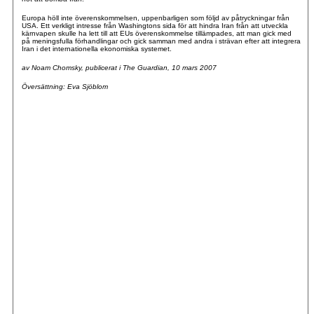
Europa höll inte överenskommelsen, uppenbarligen som följd av påtryckningar från
USA. Ett verkligt intresse från Washingtons sida för att hindra Iran från att utveckla
kärnvapen skulle ha lett till att EUs överenskommelse tillämpades, att man gick med
på meningsfulla förhandlingar och gick samman med andra i strävan efter att integrera
Iran i det internationella ekonomiska systemet.
av Noam Chomsky, publicerat i The Guardian, 10 mars 2007
Översättning: Eva Sjöblom