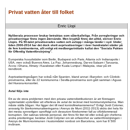
Privat vatten åter till folket
Enric Llopi
.
.
Nyliberala processer brukar betraktas som oåterkalleliga. Från avregleringar och
privatiseringar finns ingen återvändo. Men kryphål finns det alltid, skriver Enric
Llopis. På 90-talet privatiserades vatten och avlopp i många länder i syd. Under
tiden 2000-2014 har det dock skett avprivatiseringar i över hundratalet städer på
de fem kontinenterna, allt enligt ett medborgarinitiativ kallat den ”Sociala Pakten
för Offentlig Vattenförsörjning”.
Europeiska huvudstäder som Berlin, Budapest och Paris, Atlanta och Indianapolis i
USA, men också Buenos Aires, La Paz, Johannesburg, Dar-es-Salaam i Tanzania,
Accra i Ghana, Almaty i Kazakstan eller Kuala Lumpur i Malaysia, visar på ett
trendbrott.
Avprivatiseringsvågen har också nått Spanien, bland annat i Barcelon- och Córdob-
provinserna, eller de 22 kommunerna i Sevilla-provinserna som gått samman i Aguas
del Huesna-konsortiet.
Avtal följs inte
Ett av de stora problemen med den privata vattendistributionen är att företagen
systematiskt underlåter att efterleva de avtal de tecknat med kommunstyrelserna. Man
måste ställa frågan: Hur ligger det till med kontrollmekanismerna? Enligt Jordi Colomer,
ansvarig för återkommunaliseringarna i Arenys de Munt (2011-2013) sköts det hela för
det mesta synnerligen oproffsigt och dessutom förekommer fall av oförblommerad
korruption. Det saknas teknisk personal, det finns för litet tid eller också gör cheferna
andra prioriteringar, berättar Jordi Colomer om sin erfarenhet av vattenförsörjningen i
Arenys de Munt-kommunen i kustområdet nordost om Barcelona, som har 8 500
invånare.