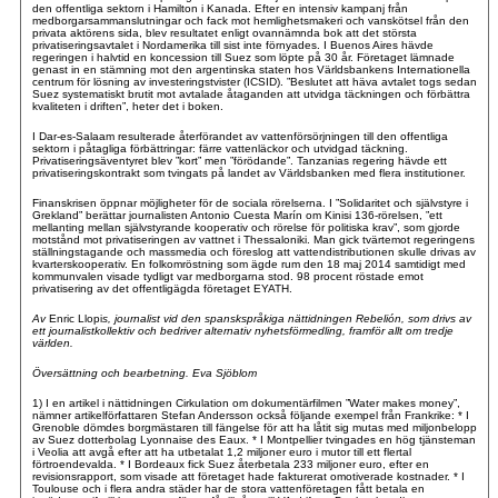
den offentliga sektorn i Hamilton i Kanada. Efter en intensiv kampanj från
medborgarsammanslutningar och fack mot hemlighetsmakeri och vanskötsel från den
privata aktörens sida, blev resultatet enligt ovannämnda bok att det största
privatiseringsavtalet i Nordamerika till sist inte förnyades. I Buenos Aires hävde
regeringen i halvtid en koncession till Suez som löpte på 30 år. Företaget lämnade
genast in en stämning mot den argentinska staten hos Världsbankens Internationella
centrum för lösning av investeringstvister (ICSID). ”Beslutet att häva avtalet togs sedan
Suez systematiskt brutit mot avtalade åtaganden att utvidga täckningen och förbättra
kvaliteten i driften”, heter det i boken.
I Dar-es-Salaam resulterade återförandet av vattenförsörjningen till den offentliga
sektorn i påtagliga förbättringar: färre vattenläckor och utvidgad täckning.
Privatiseringsäventyret blev ”kort” men ”förödande”. Tanzanias regering hävde ett
privatiseringskontrakt som tvingats på landet av Världsbanken med flera institutioner.
Finanskrisen öppnar möjligheter för de sociala rörelserna. I ”Solidaritet och självstyre i
Grekland” berättar journalisten Antonio Cuesta Marín om Kinisi 136-rörelsen, ”ett
mellanting mellan självstyrande kooperativ och rörelse för politiska krav”, som gjorde
motstånd mot privatiseringen av vattnet i Thessaloniki. Man gick tvärtemot regeringens
ställningstagande och massmedia och föreslog att vattendistributionen skulle drivas av
kvarterskooperativ. En folkomröstning som ägde rum den 18 maj 2014 samtidigt med
kommunvalen visade tydligt var medborgarna stod. 98 procent röstade emot
privatisering av det offentligägda företaget EYATH.
Av
Enric Llopi
s
, journalist vid den spanskspråkiga nättidningen Rebelión, som drivs av
ett journalistkollektiv och bedriver alternativ nyhetsförmedling, framför allt om tredje
världen.
Översättning och bearbetning. Eva Sjöblom
1) I en artikel i nättidningen Cirkulation om dokumentärfilmen ”Water makes money”,
nämner artikelförfattaren Stefan Andersson också följande exempel från Frankrike: * I
Grenoble dömdes borgmästaren till fängelse för att ha låtit sig mutas med miljonbelopp
av Suez dotterbolag Lyonnaise des Eaux. * I Montpellier tvingades en hög tjänsteman
i Veolia att avgå efter att ha utbetalat 1,2 miljoner euro i mutor till ett flertal
förtroendevalda. * I Bordeaux fick Suez återbetala 233 miljoner euro, efter en
revisionsrapport, som visade att företaget hade fakturerat omotiverade kostnader. * I
Toulouse och i flera andra städer har de stora vattenföretagen fått betala en