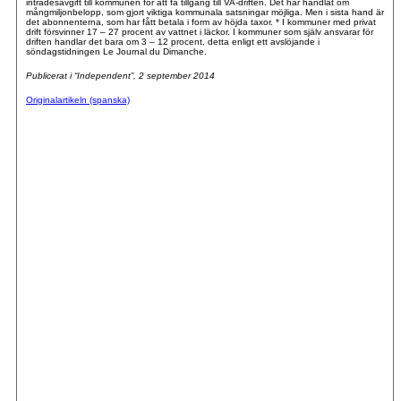
inträdesavgift till kommunen för att få tillgång till VA-driften. Det har handlat om
mångmiljonbelopp, som gjort viktiga kommunala satsningar möjliga. Men i sista hand är
det abonnenterna, som har fått betala i form av höjda taxor. * I kommuner med privat
drift försvinner 17 – 27 procent av vattnet i läckor. I kommuner som själv ansvarar för
driften handlar det bara om 3 – 12 procent, detta enligt ett avslöjande i
söndagstidningen Le Journal du Dimanche.
Publicerat i “Independent”, 2 september 2014
Originalartikeln (spanska)