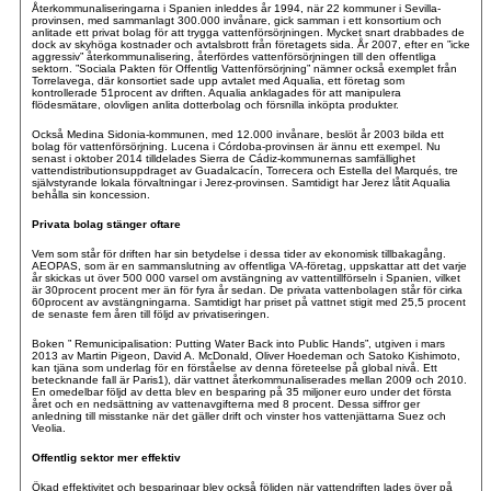
Återkommunaliseringarna i Spanien inleddes år 1994, när 22 kommuner i Sevilla-
provinsen, med sammanlagt 300.000 invånare, gick samman i ett konsortium och
anlitade ett privat bolag för att trygga vattenförsörjningen. Mycket snart drabbades de
dock av skyhöga kostnader och avtalsbrott från företagets sida. År 2007, efter en ”icke
aggressiv” återkommunalisering, återfördes vattenförsörjningen till den offentliga
sektorn. ”Sociala Pakten för Offentlig Vattenförsörjning” nämner också exemplet från
Torrelavega, där konsortiet sade upp avtalet med Aqualia, ett företag som
kontrollerade 51procent av driften. Aqualia anklagades för att manipulera
flödesmätare, olovligen anlita dotterbolag och försnilla inköpta produkter.
Också Medina Sidonia-kommunen, med 12.000 invånare, beslöt år 2003 bilda ett
bolag för vattenförsörjning. Lucena i Córdoba-provinsen är ännu ett exempel. Nu
senast i oktober 2014 tilldelades Sierra de Cádiz-kommunernas samfällighet
vattendistributionsuppdraget av Guadalcacín, Torrecera och Estella del Marqués, tre
självstyrande lokala förvaltningar i Jerez-provinsen. Samtidigt har Jerez låtit Aqualia
behålla sin koncession.
Privata bolag stänger oftare
Vem som står för driften har sin betydelse i dessa tider av ekonomisk tillbakagång.
AEOPAS, som är en sammanslutning av offentliga VA-företag, uppskattar att det varje
år skickas ut över 500 000 varsel om avstängning av vattentillförseln i Spanien, vilket
är 30procent procent mer än för fyra år sedan. De privata vattenbolagen står för cirka
60procent av avstängningarna. Samtidigt har priset på vattnet stigit med 25,5 procent
de senaste fem åren till följd av privatiseringen.
Boken ” Remunicipalisation: Putting Water Back into Public Hands”, utgiven i mars
2013 av Martin Pigeon, David A. McDonald, Oliver Hoedeman och Satoko Kishimoto,
kan tjäna som underlag för en förståelse av denna företeelse på global nivå. Ett
betecknande fall är Paris1), där vattnet återkommunaliserades mellan 2009 och 2010.
En omedelbar följd av detta blev en besparing på 35 miljoner euro under det första
året och en nedsättning av vattenavgifterna med 8 procent. Dessa siffror ger
anledning till misstanke när det gäller drift och vinster hos vattenjättarna Suez och
Veolia.
Offentlig sektor mer effektiv
Ökad effektivitet och besparingar blev också följden när vattendriften lades över på