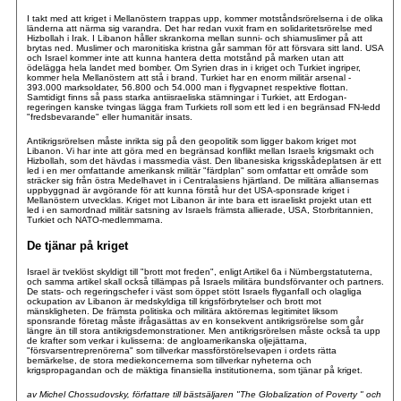
I takt med att kriget i Mellanöstern trappas upp, kommer motståndsrörelserna i de olika
länderna att närma sig varandra. Det har redan vuxit fram en solidaritetsrörelse med
Hizbollah i Irak. I Libanon håller skrankorna mellan sunni- och shiamuslimer på att
brytas ned. Muslimer och maronitiska kristna går samman för att försvara sitt land. USA
och Israel kommer inte att kunna hantera detta motstånd på marken utan att
ödelägga hela landet med bomber. Om Syrien dras in i kriget och Turkiet ingriper,
kommer hela Mellanöstern att stå i brand. Turkiet har en enorm militär arsenal -
393.000 marksoldater, 56.800 och 54.000 man i flygvapnet respektive flottan.
Samtidigt finns så pass starka antiisraeliska stämningar i Turkiet, att Erdogan-
regeringen kanske tvingas lägga fram Turkiets roll som ett led i en begränsad FN-ledd
"fredsbevarande" eller humanitär insats.
Antikrigsrörelsen måste inrikta sig på den geopolitik som ligger bakom kriget mot
Libanon. Vi har inte att göra med en begränsad konflikt mellan Israels krigsmakt och
Hizbollah, som det hävdas i massmedia väst. Den libanesiska krigsskådeplatsen är ett
led i en mer omfattande amerikansk militär "färdplan" som omfattar ett område som
sträcker sig från östra Medelhavet in i Centralasiens hjärtland. De militära alliansernas
uppbyggnad är avgörande för att kunna förstå hur det USA-sponsrade kriget i
Mellanöstern utvecklas. Kriget mot Libanon är inte bara ett israeliskt projekt utan ett
led i en samordnad militär satsning av Israels främsta allierade, USA, Storbritannien,
Turkiet och NATO-medlemmarna.
De tjänar på kriget
Israel är tveklöst skyldigt till "brott mot freden", enligt Artikel 6a i Nürnbergstatuterna,
och samma artikel skall också tillämpas på Israels militära bundsförvanter och partners.
De stats- och regeringschefer i väst som öppet stött Israels flyganfall och olagliga
ockupation av Libanon är medskyldiga till krigsförbrytelser och brott mot
mänskligheten. De främsta politiska och militära aktörernas legitimitet liksom
sponsrande företag måste ifrågasättas av en konsekvent antikrigsrörelse som går
längre än till stora antikrigsdemonstrationer. Men antikrigsrörelsen måste också ta upp
de krafter som verkar i kulisserna: de angloamerikanska oljejättarna,
"försvarsentreprenörerna" som tillverkar massförstörelsevapen i ordets rätta
bemärkelse, de stora mediekoncernerna som tillverkar nyheterna och
krigspropagandan och de mäktiga finansiella institutionerna, som tjänar på kriget.
av Michel Chossudovsky, författare till bästsäljaren "The Globalization of Poverty " och