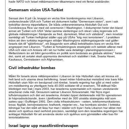
hade NATO och Israel militärmanövrer tillsammans med ett flertal arabländer.
Gemensam vision USA-Turkiet
Senast den 6 juli i år, knappt en vecka före bombningarna mot Libanon,
undertecknade USA och Turkiet ett dokument kallat "Gemensam vision", som i sak
bekräftar denna trippelallians. De båda utrikesministrarna Abdullah Gul och
Condoleezza Rice var med vid ceremonin I Washington. I dokumentet heter det bland
annat att Turkiet och USA "delar samma värderingar och ideal i våra regionala och
globala målsättningar: främjande av fred, demokrati, frihet och välstånd", men innebär
samtidigt att Turkiet helhjärtat ställer upp på USAs "krig mot terrorismen". I praktiken
krävs att den turkiska regeringen stödjer Washingtons ställningstagande vad gäller
Israels rätt till "självförsvar", ett åtagande som alltså bekräftades bara en vecka före
angreppet mot Libanon. "Turkiet är fortsättningsvis strategiskt och taktiskt allierat med
USA och väst och Ankara vill i sin tur hellre vara delaktigt i planeringsprocessen i
Mellanöstern än att blint genomföra en politik som beslutats av globala aktörer," heter
det, samt att avtalet skall uppmuntra demokrati och stabilitet i Irak, Svarta Havet,
Kaukasus, Centralasien och Afghanistan.
Civil infrastruktur bombas
Målet för Israels stora militäroperation i Libanon är inte Hizbollah utan att krossa ett
helt land och utarma dess befolkning. Israel möter hårdnackat motstånd inte bara från
Hizbollah utan från en beväpnad civil rörelse. Israels regering har gått ut med order
om mobilisering av ytterligare hela 40.000 soldater till ur reserven. Till skillnad från
blixtkriget mot Irak i mars 2003, har israelerna systematiskt och nästan uteslutande
attackerat civila mål. Dessutom saknar Libanon försvarsmakt. Här finns inget
luftvärnssystem och det vet israelerna. Antalet öppet deklarerade mål för operationen
är häpnadsväckande, även i jämförelse med de 300 utvalda strategiska mål som
sattes upp i Gulfkriget 1991. Den civila infrastrukturen - vatten, telekommunikationer,
broar, flygfält, bensinstationer, kraftverk, mejerier etc., har bombats sönder. I brittiska
tidningar har det stått att läsa hur man i städer och byar i hela Libanon har siktat mot
skolor och sjukhus med oerhörd precision, samtidigt som den israeliska regeringen har
anklagat Hizbollah för att använda skolor och sjukhus som gömställen eller bas för
terroristaktioner.
Israel lagrar upp massförstörelsevapen