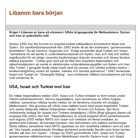
Libanon bara början
.
Kriget i Libanon är bara ett element i USAs krigsagenda för Mellanöstern. Syrien
.
och Iran är potentiella mål.
Sedan 1992 har det funnits en israelisk-turkisk militärallians konsekvent riktad mot
Syrien. Ett samförståndsprotokoll från 1993 ledde till att det inrättades "gemensamma
kommittéer" för att hantera "regionala hot". Enligt protokollet skall Turkiet och Israel
"samarbeta för att samla in underrättelsematerial om Syrien, Iran och Irak och träffas
regelbundet för att delge varandra bedömningar rörande terrorism och dessa länders
militära kapacitet." Turkiet gick med på att låta den israeliska krigsmakten och
säkerhetstjänsten att samla in elektroniska underrättelseuppgifter om Syrien och Iran
från Turkiet. I gengäld skulle Israel bistå med att utrusta och utbilda turkiska styrkor i
antiterrorkrigföring utmed de syriska, irakiska och iranska gränserna." 1997 lanserade
Israel och Turkiet en "Strategisk Dialog", som omfattade militära konsultationer på hög
nivå vartannat år.
USA, Israel och Turkiet mot Iran
En militär trippelallians mellan USA, Israel och Turkiet började ta form redan under
Clinton-administrationen. Denna trippelallians, som domineras av USAs högsta
militärer, samordnar militära beslut mellan de tre länderna rörande ett utvidgat
Mellanöstern. Det grundas på USAs nära militära band med Israel respektive Turkiet
och starka bilaterala militära förbindelser mellan Tel Aviv och Ankara. Det finns
omfattande belägg för Israels och Turkiets delaktighet i USAs långt gångna planer på
angrepp från luften mot Iran. Trippelalliansen är också kopplad till ett samarbetsavtal
som ingicks 2005 mellan NATO och Israel och omfattar ett flertal områden av
gemensamt intresse, till exempel kampen mot terrorismen och militära samövningar.
Detta militära samarbete med NATO uppfattas av den israeliska militären som ett sätt
att "öka Israels avskräckande förmåga gentemot potentiella fiender som hotar landet,
framför allt Iran och Syrien". I början av 2005 genomförde USA, Israel och Turkiet
gemensamma militärmanövrer i östra Medelhavet utanför Syriens kust, och därpå