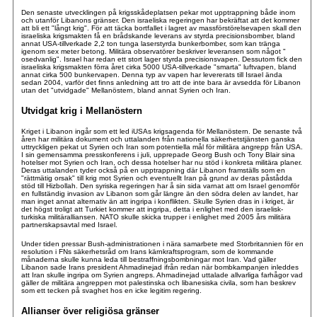
Den senaste utvecklingen på krigsskådeplatsen pekar mot upptrappning både inom
och utanför Libanons gränser. Den israeliska regeringen har bekräftat att det kommer
att bli ett "långt krig". För att täcka bortfallet i lagret av massförstörelsevapen skall den
israeliska krigsmakten få en brådskande leverans av styrda precisionsbomber, bland
annat USA-tillverkade 2,2 ton tunga laserstyrda bunkerbomber, som kan tränga
igenom sex meter betong. Militära observatörer beskriver leveransen som något "
osedvanlig". Israel har redan ett stort lager styrda precisionsvapen. Dessutom fick den
israeliska krigsmakten förra året cirka 5000 USA-tillverkade "smarta" luftvapen, bland
annat cirka 500 bunkervapen. Denna typ av vapen har levererats till Israel ända
sedan 2004, varför det finns anledning att tro att de inte bara är avsedda för Libanon
utan det "utvidgade" Mellanöstern, bland annat Syrien och Iran.
Utvidgat krig i Mellanöstern
Kriget i Libanon ingår som ett led iUSAs krigsagenda för Mellanöstern. De senaste två
åren har militära dokument och uttalanden från nationella säkerhetstjänsten ganska
uttryckligen pekat ut Syrien och Iran som potentiella mål för militära angrepp från USA.
I sin gemensamma presskonferens i juli, upprepade Georg Bush och Tony Blair sina
hotelser mot Syrien och Iran, och dessa hotelser har nu stöd i konkreta militära planer.
Deras uttalanden tyder också på en upptrappning där Libanon framställs som en
"rättmätig orsak" till krig mot Syrien och eventuellt Iran på grund av deras påstådda
stöd till Hizbollah. Den syriska regeringen har å sin sida varnat att om Israel genomför
en fullständig invasion av Libanon som går längre än den södra delen av landet, har
man inget annat alternativ än att ingripa i konflikten. Skulle Syrien dras in i kriget, är
det högst troligt att Turkiet kommer att ingripa, detta i enlighet med den israelisk-
turkiska militäralliansen. NATO skulle skicka trupper i enlighet med 2005 års militära
partnerskapsavtal med Israel.
Under tiden pressar Bush-administrationen i nära samarbete med Storbritannien för en
resolution i FNs säkerhetsråd om Irans kärnkraftsprogram, som de kommande
månaderna skulle kunna leda till bestraffningsbombningar mot Iran. Vad gäller
Libanon sade Irans president Ahmadinejad ifrån redan när bombkampanjen inleddes
att Iran skulle ingripa om Syrien angreps. Ahmadinejad uttalade allvarliga farhågor vad
gäller de militära angreppen mot palestinska och libanesiska civila, som han beskrev
som ett tecken på svaghet hos en icke legitim regering.
Allianser över religiösa gränser