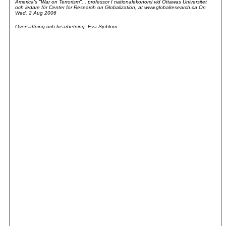
America's "War on Terrorism", , professor I nationalekonomi vid Ottawas Universitet
och ledare för Center for Research on Globalization, at www.globalresearch.ca On
Wed, 2 Aug 2006
Översättning och bearbetning: Eva Sjöblom