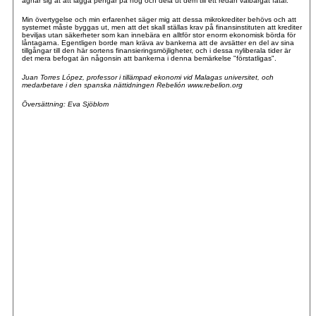
ägnar sig åt att lägga pengar på hög och dela ut dem till ett redan välbärgat fåtal.
Min övertygelse och min erfarenhet säger mig att dessa mikrokrediter behövs och att
systemet måste byggas ut, men att det skall ställas krav på finansinstituten att krediter
beviljas utan säkerheter som kan innebära en alltför stor enorm ekonomisk börda för
låntagarna. Egentligen borde man kräva av bankerna att de avsätter en del av sina
tillgångar till den här sortens finansieringsmöjligheter, och i dessa nyliberala tider är
det mera befogat än någonsin att bankerna i denna bemärkelse "förstatligas".
Juan Torres López, professor i tillämpad ekonomi vid Malagas universitet, och
medarbetare i den spanska nättidningen Rebelión www.rebelion.org
Översättning: Eva Sjöblom