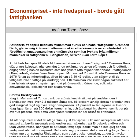
Ekonomipriset - inte fredspriset - borde gått
fattigbanken
av Juan Torre López
.
.
Att Nobels fredspris tilldelats Muhammad Yunus och hans "fattigbank" Grameen
Bank, gläder mig kolossalt, eftersom det är ett erkännande av ett oförtrutet och
föredömligt engagemang hos en människa som har lyckats lyfta miljoner
människor ur fattigdomen i Bangladesh, skriver Juan Torre López.
Att Nobels fredspris tilldelats Muhammad Yunus och hans "fattigbank" Grameen Bank,
gläder mig kolossalt, eftersom det är ett erkännande av ett oförtrutet och föredömligt
engagemang hos en människa som har lyckats lyfta miljoner människor ur fattigdomen
i Bangladesh, skriver Juan Torre López. Muhammad Yunus bildade Grameen Bank år
1976 för att ge mikrokrediter, till en början på 40-45 dollar, utan säkerhet till de
fattigaste bland fattiga på landsbygden. Eftersom han inte krävt någon säkerhet har
han lyckats skapa ett system grundat på ömsesidigt förtroende, solidaritet,
ansvarskänsla, delaktighet och skaparanda.
Största kreditgivaren
Idag är Muhammad Yunus bank det största kreditinstitutet på landsbygden i
Bandladesh med över 2.3 miljoner låntagare. 66 procent av alla dessa har redan med
god marginal tagit sig över fattigdomsgränsen. 94 procent av låntagarna är kvinnor.
Idag ligger lånen på 160 dollar i genomsnitt, och återbetalningsfrekvensen ligger på
över 95 procent. Men detta välförtjänta fredspris länder också till eftertanke.
Till att börja med är det fel att ge Yunus just fredspriset. Om man accepterar att hans
strategi att bevilja tusentals små krediter utan säkerhet, på fördelaktiga villkor och
utan vinstintresse, har hjälpt till att utrota fattigdom, borde man ha inte givit honom
fredspriset utan ekonomipriset. Detta inte sagt på skämt, det är en viktig fråga. Varför
tycker inte den svenska Riksbanken, som delar ut ekonomipriset, att det är mycket
viktigare att få slut på fattigdomen och lyckas med det i praktiken, om än i liten skala,