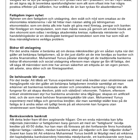
än att ägna sig åt teoretiska spetsfundigheter som allt som oftast inte har några
positiva effekter på välfärden, hur snillrika de än kan tyckas för akademikerna?
Fattigdom ingen nyhet
Nyheter om den fattigdom och utslagning, den svält och nöd som orsakas av de
ekonomiska relationerna i vår tid hittar man nästan aldrig på tidningarnas
ekonomisidor, som om detta alls inte hade att göra med företag, pengar och banker.
Här föreligger en manipulation, som man måste svara på genom att envist hävda att
den ekonomi som odlas i renläriga akademiska kretsar, nyliberala ministerier och
handelshögskolor är en ideologiskt betingad konstruktion som inte har som mål att
lösa mänsklighetens verkliga problem.
Bidrar till utslagning
För det andra måste vi betänka att om dessa mikrokrediter gör en sådan nytta när det
gäller att bekämpa fattigdomen, så är det just därför att de inte beviljas av banker och
andra finansinstitut. Muhammad Yunus påtalar ständigt att de traditionella bankerna
bidrar till ekonomisk och social utslagning eftersom man vägrar ge lån till fattiga, det
vill säga till människor som inte har annan säkerhet att erbjuda än sin egen person,
sitt arbete, sina idéer och sin företagsamhet.
De behövande blir utan
För det tredje: Att tillstå att Yunus experiment med små krediter utan vinstintresse varit
framgångsrikt när det gäller att bekämpa fattigdomen innebär samtidigt att man
erkänner att bankernas kolossala vinster och omoraliska hantering i övrigt inte alls
fungerar för att skapa rikedom, jobb och välstånd i ekonomin. Tvärtom, eftersom
enbart vinstintresset styr hur bankerna använder sina tillgångar, skapas en artificiell
brist, och de som mest behöver finansieringskällor blir utan. Mohammed Yunus
experiment med billiga och generösa krediter, där man samtidigt ställer krav på de
fattiga är å andra sidan ett tydligt bevis på att ekonomin kan fungera utan
vinstintresset som främsta drivkraft.
Bankväsendets bankrutt
Allt detta leder fram till den avgörande frågan: Om en enda människa kan lyfta
miljontals människor ur fattigdomen bara genom att med sin "fattigbank" bevilja
krediter på 40-50 dollar, hur kan man då försvara att det fortfarande finns hundratals
miljoner fattiga i världen, medan bankerna sitter på miljarder och åter miljarder dollar?
Svaret kan bara bli: Att erkänna Muhammad Yunus bedrift är liktydigt med att erkänna
det kapitalistiska bankväsendets historiska misslyckande, ett bankväsende som bara