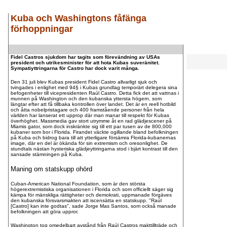
Kuba och Washingtons fåfänga
förhoppningar
.
Fidel Castros sjukdom har tagits som förevändning av USAs
.
president och utrikesminister för att hota Kubas suveränitet.
Sympatiyttringarna för Castro har dock varit många.
Den 31 juli blev Kubas president Fidel Castro allvarligt sjuk och
tvingades i enlighet med 94§ i Kubas grundlag temporärt delegera sina
befogenheter till vicepresidenten Raúl Castro. Detta fick det att vattnas i
munnen på Washington och den kubanska yttersta högern, som
längtar efter att få tillbaka kontrollen över landet. Det är en reell hotbild
och åtta nobelpristagare och 400 framstående personer från hela
världen har lanserat ett upprop där man manar till respekt för Kubas
överhöghet. Massmedia gav stort utrymme åt en rad glädjescener på
Miamis gator, som dock inskränkte sig till ett par tusen av de 800,000
kubaner som bor i Florida. Firandet väckte ogillande bland befolkningen
på Kuba och bidrog bara till att ytterligare försämra Florida-kubanernas
image, där en del är ökända för sin extremism och oresonlighet. De
stundtals nästan hysteriska glädjeyttringarna stod i bjärt kontrast till den
sansade stämningen på Kuba.
Maning om statskupp ohörd
Cuban-American National Foundation, som är den största
högerextremistiska organisationen i Florida och som officiellt säger sig
kämpa för mänskliga rättigheter och demokrati, uppmanade förgäves
den kubanska försvarsmakten att iscensätta en statskupp. "Raúl
[Castro] kan inte godtas", sade Jorge Mas Santos, som också manade
befolkningen att göra uppror.
Washington tog omedelbart avstånd från Raúl Castros makttillträde och