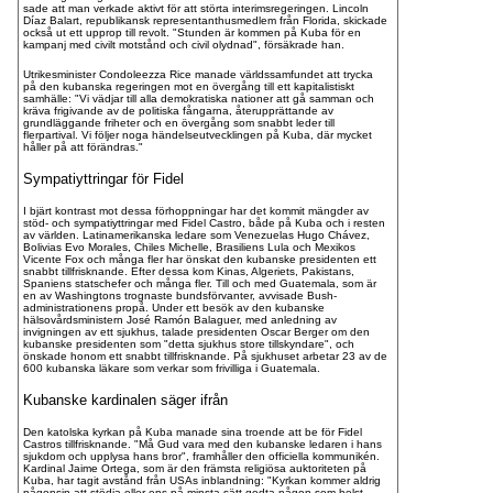
sade att man verkade aktivt för att störta interimsregeringen. Lincoln
Díaz Balart, republikansk representanthusmedlem från Florida, skickade
också ut ett upprop till revolt. "Stunden är kommen på Kuba för en
kampanj med civilt motstånd och civil olydnad", försäkrade han.
Utrikesminister Condoleezza Rice manade världssamfundet att trycka
på den kubanska regeringen mot en övergång till ett kapitalistiskt
samhälle: "Vi vädjar till alla demokratiska nationer att gå samman och
kräva frigivande av de politiska fångarna, återupprättande av
grundläggande friheter och en övergång som snabbt leder till
flerpartival. Vi följer noga händelseutvecklingen på Kuba, där mycket
håller på att förändras."
Sympatiyttringar för Fidel
I bjärt kontrast mot dessa förhoppningar har det kommit mängder av
stöd- och sympatiyttringar med Fidel Castro, både på Kuba och i resten
av världen. Latinamerikanska ledare som Venezuelas Hugo Chávez,
Bolivias Evo Morales, Chiles Michelle, Brasiliens Lula och Mexikos
Vicente Fox och många fler har önskat den kubanske presidenten ett
snabbt tillfrisknande. Efter dessa kom Kinas, Algeriets, Pakistans,
Spaniens statschefer och många fler. Till och med Guatemala, som är
en av Washingtons trognaste bundsförvanter, avvisade Bush-
administrationens propå. Under ett besök av den kubanske
hälsovårdsministern José Ramón Balaguer, med anledning av
invigningen av ett sjukhus, talade presidenten Oscar Berger om den
kubanske presidenten som "detta sjukhus store tillskyndare", och
önskade honom ett snabbt tillfrisknande. På sjukhuset arbetar 23 av de
600 kubanska läkare som verkar som frivilliga i Guatemala.
Kubanske kardinalen säger ifrån
Den katolska kyrkan på Kuba manade sina troende att be för Fidel
Castros tillfrisknande. "Må Gud vara med den kubanske ledaren i hans
sjukdom och upplysa hans bror", framhåller den officiella kommunikén.
Kardinal Jaime Ortega, som är den främsta religiösa auktoriteten på
Kuba, har tagit avstånd från USAs inblandning: "Kyrkan kommer aldrig
någonsin att stödja eller ens på minsta sätt godta någon som helst