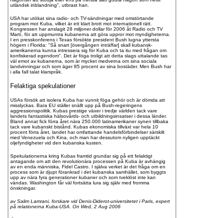
utländsk inblandning", utbrast han.
USA har utökat sina radio- och TV-sändningar med omstörtande
program mot Kuba, vilket är ett klart brott mot internationell rätt.
Kongressen har anslagit 28 miljoner dollar för 2006 åt Radio och TV
Martí, för att uppmuntra kubanerna att göra uppror mot myndigheterna.
I en presskonferens i Texas försökte president Bush lugna yttersta
högern i Florida: "Så snart [övergången inträffar] skall kubansk-
amerikanerna kunna intressera sig för Kuba och ta itu med frågan om
konfiskerad egendom". Det är föga troligt att detta slags uttalande tas
väl emot av kubanerna, som är mycket medvetna om sina sociala
landvinningar och som äger 85 procent av sina bostäder. Men Bush har
i alla fall talat klarspråk.
Felaktiga spekulationer
USAs försök att isolera Kuba har vunnit föga gehör och är dömda att
misslyckas. Bara EU ställer snällt upp på Bush-regeringens
aggressionspolitik. Kubas prestige växer i tredje världen tack vare
landets fantastiska hälsovårds- och utbildningsinsatser i dessa länder.
Bland annat fick förra året nära 250.000 latinamerikaner synen tillbaka
tack vare kubanskt bistånd. Kubas ekonomiska tillväxt var hela 10
procent förra året, landet har omfattande handelsförbindelser särskilt
med Venezuela och Kina, och man har dessutom nyligen upptäckt
oljefyndigheter vid den kubanska kusten.
Spekulationerna kring Kubas framtid grundar sig på ett felaktigt
antagande om att den revolutionära processen på Kuba är avhängig
av en enda människa, Fidel Castro. I själva verket är det fråga om en
process som är djupt förankrad i det kubanska samhället, som byggts
upp av nära fyra generationer kubaner och som tveklöst inte kan
vändas. Washington får väl fortsätta lura sig själv med fromma
önskningar.
av Salim Lamrani, forskare vid Denis-Diderot-universitetet i Paris, expert
på relationerna Kuba-USA. On Wed, 2 Aug 2006