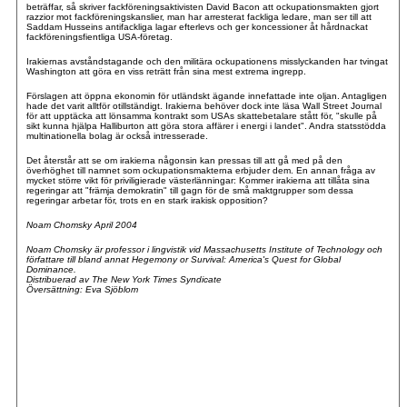
beträffar, så skriver fackföreningsaktivisten David Bacon att ockupationsmakten gjort
razzior mot fackföreningskanslier, man har arresterat fackliga ledare, man ser till att
Saddam Husseins antifackliga lagar efterlevs och ger koncessioner åt hårdnackat
fackföreningsfientliga USA-företag.
Irakiernas avståndstagande och den militära ockupationens misslyckanden har tvingat
Washington att göra en viss reträtt från sina mest extrema ingrepp.
Förslagen att öppna ekonomin för utländskt ägande innefattade inte oljan. Antagligen
hade det varit alltför otillständigt. Irakierna behöver dock inte läsa Wall Street Journal
för att upptäcka att lönsamma kontrakt som USAs skattebetalare stått för, "skulle på
sikt kunna hjälpa Halliburton att göra stora affärer i energi i landet". Andra statsstödda
multinationella bolag är också intresserade.
Det återstår att se om irakierna någonsin kan pressas till att gå med på den
överhöghet till namnet som ockupationsmakterna erbjuder dem. En annan fråga av
mycket större vikt för priviligierade västerlänningar: Kommer irakierna att tillåta sina
regeringar att "främja demokratin" till gagn för de små maktgrupper som dessa
regeringar arbetar för, trots en en stark irakisk opposition?
Noam Chomsky April 2004
Noam Chomsky är professor i lingvistik vid Massachusetts Institute of Technology och
författare till bland annat Hegemony or Survival: America's Quest for Global
Dominance.
Distribuerad av The New York Times Syndicate
Översättning: Eva Sjöblom