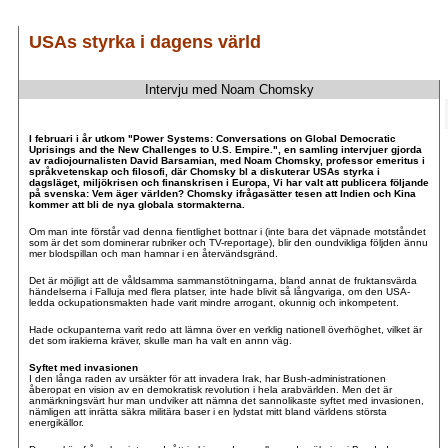
USAs styrka i dagens värld
Intervju med Noam Chomsky
.
.
I februari i år utkom "Power Systems: Conversations on Global Democratic
Uprisings and the New Challenges to U.S. Empire.", en samling intervjuer gjorda
av radiojournalisten David Barsamian, med Noam Chomsky, professor emeritus i
språkvetenskap och filosofi, där Chomsky bl a diskuterar USAs styrka i
dagsläget, miljökrisen och finanskrisen i Europa, Vi har valt att publicera följande
på svenska: Vem äger världen? Chomsky ifrågasätter tesen att Indien och Kina
kommer att bli de nya globala stormakterna.
Om man inte förstår vad denna fientlighet bottnar i (inte bara det väpnade motståndet
som är det som dominerar rubriker och TV-reportage), blir den oundvikliga följden ännu
mer blodspillan och man hamnar i en återvändsgränd.
Det är möjligt att de våldsamma sammanstötningarna, bland annat de fruktansvärda
händelserna i Falluja med flera platser, inte hade blivit så långvariga, om den USA-
ledda ockupationsmakten hade varit mindre arrogant, okunnig och inkompetent.
Hade ockupanterna varit redo att lämna över en verklig nationell överhöghet, vilket är
det som irakierna kräver, skulle man ha valt en annn väg.
Syftet med invasionen
I den långa raden av ursäkter för att invadera Irak, har Bush-administrationen
åberopat en vision av en demokratisk revolution i hela arabvärlden. Men det är
anmärkningsvärt hur man undviker att nämna det sannolikaste syftet med invasionen,
nämligen att inrätta säkra militära baser i en lydstat mitt bland världens största
energikällor.