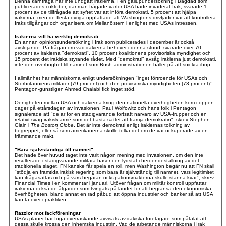
Denna kärnfråga har inte undgått irakierna. I en gallupundersökning i Bagdad som
publicerades i oktober, där man frågade varför USA hade invaderat Irak, svarade 1
procent av de tillfrågade att syftet var att införa demokrati, 5 procent att hjälpa
irakierna, men de flesta övriga uppfattade att Washingtons drivfjäder var att kontrollera
Iraks tillgångar och organisera om Mellanöstern i enlighet med USAs intressen.
Irakierna vill ha verklig demokrati
En annan opinionsundersökning i Irak som publicerades i december är också
avslöjande. På frågan om vad irakierna behöver i denna stund, svarade över 70
procent av irakierna "demokrati", 10 procent koalitionens provisoriska myndighet och
15 procent det irakiska styrande rådet. Med "demokrati" avsåg irakierna just demokrati,
inte den överhöghet till namnet som Bush-administrationen håller på att snickra ihop.
I allmänhet har människorna enligt undersökningen "inget förtroende för USAs och
Storbritanniens militärer (79 procent) och den provisoriska myndigheten (73 procent)".
Pentagon-gunstligen Ahmed Chalabi fick inget stöd.
Oenigheten mellan USA och irakierna kring den nationella överhögheten kom i öppen
dager på ettårsdagen av invasionen. Paul Wolfowitz och hans folk i Pentagon
signalerade att "de är för en stadigvarande fortsatt närvaro av USA-trupper och en
relativt svag irakisk armé som det bästa sättet att främja demokratin", skrev Stephen
Glain i
The Boston Globe
. Det är inte demokrati enligt irakiernas tolkning av
begreppet, eller så som amerikanerna skulle tolka det om de var ockuperade av en
främmande makt.
"Bara självständiga till namnet"
Det hade över huvud taget inte varit någon mening med invasionen, om den inte
resulterade i stadigvarande militära baser i en lydstat i beroendeställning av det
traditionella slaget. FN kanske får spela en roll, men Washington begär nu att FN skall
"stödja en framtida irakisk regering som bara är självständig till namnet, vars legitimitet
kan ifrågasättas och på vars begäran ockupationsmakterna skulle stanna kvar", skrev
Financial Times i en kommentar i januari. Utöver frågan om militär kontroll uppfattar
irakierna också de åtgärder som tvingats på landet för att begränsa den ekonomiska
överhögheten, bland annat en rad påbud att öppna industrier och banker så att USA
kan ta över i praktiken.
Razzior mot fackföreningar
USAs planer har föga överraskande avvisats av irakiska företagare som påtalat att
dessa skulle krossa den inhemska industrin. Vad de arbetande människorna i Irak